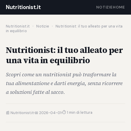
Nutritionist.it
NOTIZIE
HOME
Nutritionist.it
›
Notizie
›
Nutritionist: il tuo alleato per una vita
in equilibrio
Nutritionist: il tuo alleato per
una vita in equilibrio
Scopri come un nutritionist può trasformare la
tua alimentazione e darti energia, senza ricorrere
a soluzioni fatte al sacco.
⏱ 1 min di lettura
📰 Nutritionist.it
📅 2026-04-01